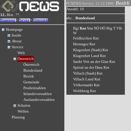
Bezirk
PCNEWS-Service
21.12.1996
Anzahl: 10
12..
Hist..
??..
abc...
Bundesland
>
>
Homepage
Service
Österreich
Bgl
Knt
Stm
NÖ
OÖ
Sbg
T
Vlb
Homepage
W
Inside
Feldkirchen Knt
About
Hermagor Knt
Service
Klagenfurt (Stadt) Knt
Welt
Klagenfurt Land Knt
Österreich
Sankt Veit an der Glan Knt
Österreich
Spittal an der Drau Knt
Bundesland
Villach (Stadt) Knt
Bezirk
Villach Land Knt
Gemeinde
Völkermarkt Knt
Postleitzahlen
Wolfsberg Knt
Inlandsvorwahlen
Auslandsvorwahlen
Schulen
Wellen
Planung