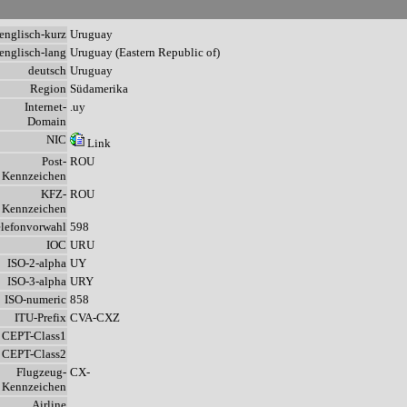
englisch-kurz
Uruguay
englisch-lang
Uruguay (Eastern Republic of)
deutsch
Uruguay
Region
Südamerika
Internet-
.uy
Domain
NIC
Link
Post-
ROU
Kennzeichen
KFZ-
ROU
Kennzeichen
elefonvorwahl
598
IOC
URU
ISO-2-alpha
UY
ISO-3-alpha
URY
ISO-numeric
858
ITU-Prefix
CVA-CXZ
CEPT-Class1
CEPT-Class2
Flugzeug-
CX-
Kennzeichen
Airline