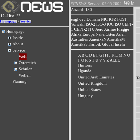
Welt
PCNEWS-Service
07.05.2004
Anzahl: 186
12..
Hist..
??..
engl
deu
Domain
NIC
KFZ
POST
>
Homepage
Service
Vorwahl
ISO-2
ISO-3
IOC
ISO
CEPT-
1
CEPT-2
ITU
Aero
Airline
Flagge
Homepage
Afrika
Europa
NaherOsten
Asien
Inside
Australien
AmerikaN
AmerikaM
About
AmerikaS
Karibik
Global
Inseln
Service
A
B
C
D
E
F
G
H
I
J
K
L
M
N
O
Welt
P
Q
R
S
T
U
V
Y
Z
ALLE
Österreich
Hinweis
Schulen
Uganda
Wellen
United Arab Emirates
T
Planung
United Kingdom
United States
Uruguay