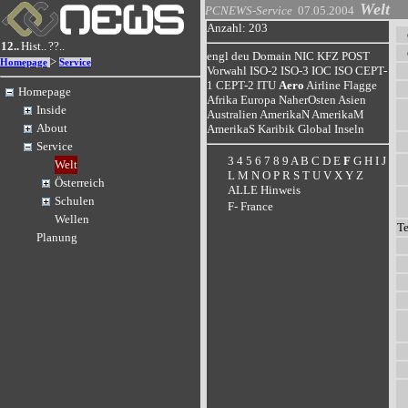
Welt
PCNEWS-Service
07.05.2004
Anzahl: 203
12..
Hist..
??..
engl
deu
Domain
NIC
KFZ
POST
>
Homepage
Service
Vorwahl
ISO-2
ISO-3
IOC
ISO
CEPT-
1
CEPT-2
ITU
Aero
Airline
Flagge
Homepage
Afrika
Europa
NaherOsten
Asien
Inside
Australien
AmerikaN
AmerikaM
About
AmerikaS
Karibik
Global
Inseln
Service
3
4
5
6
7
8
9
A
B
C
D
E
F
G
H
I
J
Welt
L
M
N
O
P
R
S
T
U
V
X
Y
Z
Österreich
ALLE
Hinweis
Schulen
F- France
Wellen
T
Planung