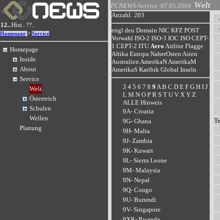
Welt
PCNEWS-Service
07.05.2004
Anzahl: 203
12..
Hist..
??..
engl
deu
Domain
NIC
KFZ
POST
>
Homepage
Service
Vorwahl
ISO-2
ISO-3
IOC
ISO
CEPT-
1
CEPT-2
ITU
Aero
Airline
Flagge
Homepage
Afrika
Europa
NaherOsten
Asien
Inside
Australien
AmerikaN
AmerikaM
About
AmerikaS
Karibik
Global
Inseln
Service
3
4
5
6
7
8
9
A
B
C
D
E
F
G
H
I
J
Welt
L
M
N
O
P
R
S
T
U
V
X
Y
Z
Österreich
ALLE
Hinweis
Schulen
9A- Croatia
Wellen
T
9G- Ghana
Planung
9H- Malta
9J- Zambia
9K- Kuwait
9L- Sierra Leone
9M- Malaysia
9N- Nepal
9Q- Congo
9U- Burundi
9V- Singapore
9XR- Rwanda