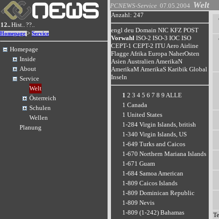
Welt
PCNEWS-Service
07.05.2004
Anzahl: 247
12..
Hist..
??..
engl
deu
Domain
NIC
KFZ
POST
>
Homepage
Service
Vorwahl
ISO-2
ISO-3
IOC
ISO
CEPT-1
CEPT-2
ITU
Aero
Airline
Homepage
Flagge
Afrika
Europa
NaherOsten
Inside
Asien
Australien
AmerikaN
About
AmerikaM
AmerikaS
Karibik
Global
Inseln
Service
Welt
1
2
3
4
5
6
7
8
9
ALLE
Österreich
1 Canada
Schulen
1 United States
Wellen
1-284 Virgin Islands, british
Planung
1-340 Virgin Islands, US
1-649 Turks and Caicos
1-670 Northern Mariana Islands
1-671 Guam
1-684 Samoa American
1-809 Caicos Islands
1-809 Dominican Republic
1-809 Nevis
1-809 (1-242) Bahamas
T